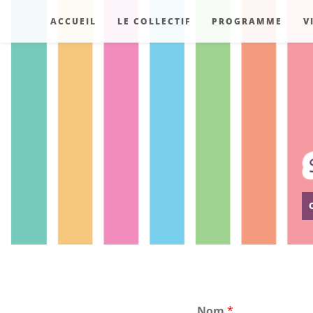
Skip
ACCUEIL
LE COLLECTIF
PROGRAMME
V
to
content
Nom
*