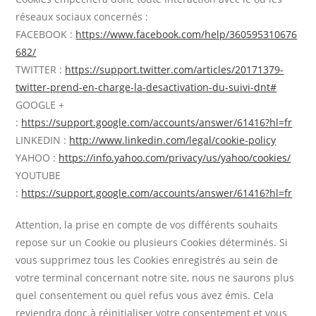
réseaux sociaux concernés :
FACEBOOK :
https://www.facebook.com/help/360595310676
682/
TWITTER :
https://support.twitter.com/articles/20171379-
twitter-prend-en-charge-la-desactivation-du-suivi-dnt#
GOOGLE +
:
https://support.google.com/accounts/answer/61416?hl=fr
LINKEDIN :
http://www.linkedin.com/legal/cookie-policy
YAHOO :
https://info.yahoo.com/privacy/us/yahoo/cookies/
YOUTUBE
:
https://support.google.com/accounts/answer/61416?hl=fr
Attention, la prise en compte de vos différents souhaits
repose sur un Cookie ou plusieurs Cookies déterminés. Si
vous supprimez tous les Cookies enregistrés au sein de
votre terminal concernant notre site, nous ne saurons plus
quel consentement ou quel refus vous avez émis. Cela
reviendra donc à réinitialiser votre consentement et vous