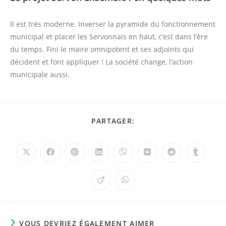
Il est très moderne. Inverser la pyramide du fonctionnement
municipal et placer les Servonnais en haut, c’est dans l’ère
du temps. Fini le maire omnipotent et ses adjoints qui
décident et font appliquer ! La société change, l’action
municipale aussi.
PARTAGER
PARTAGER:
CE
CONTENU
Ouvrir
Ouvrir
Ouvrir
Ouvrir
Ouvrir
Ouvrir
Ouvrir
Ouvrir
dans
dans
dans
dans
dans
dans
dans
dans
une
une
une
une
une
une
une
une
autre
autre
autre
autre
autre
autre
autre
autre
Ouvrir
Ouvrir
fenêtre
fenêtre
fenêtre
fenêtre
fenêtre
fenêtre
fenêtre
fenêtre
dans
dans
une
une
autre
autre
fenêtre
fenêtre
VOUS DEVRIEZ ÉGALEMENT AIMER