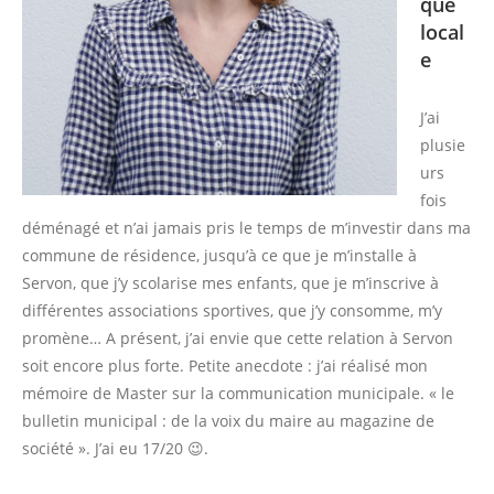
que
local
e
J’ai
plusie
urs
fois
déménagé et n’ai jamais pris le temps de m’investir dans ma
commune de résidence, jusqu’à ce que je m’installe à
Servon, que j’y scolarise mes enfants, que je m’inscrive à
différentes associations sportives, que j’y consomme, m’y
promène… A présent, j’ai envie que cette relation à Servon
soit encore plus forte. Petite anecdote : j’ai réalisé mon
mémoire de Master sur la communication municipale. « le
bulletin municipal : de la voix du maire au magazine de
société ». J’ai eu 17/20 😉.