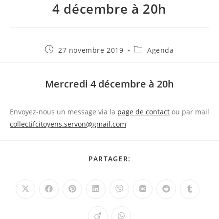
4 décembre à 20h
Publication
Post
27 novembre 2019
Agenda
publiée :
category:
Mercredi 4 décembre à 20h
Envoyez-nous un message via la
page de contact
ou par mail
collectifcitoyens.servon@gmail.com
PARTAGER
PARTAGER:
CE
CONTENU
Ouvrir
Ouvrir
Ouvrir
Ouvrir
Ouvrir
Ouvrir
Ouvrir
Ouvrir
dans
dans
dans
dans
dans
dans
dans
dans
une
une
une
une
une
une
une
une
autre
autre
autre
autre
autre
autre
autre
autre
Ouvrir
Ouvrir