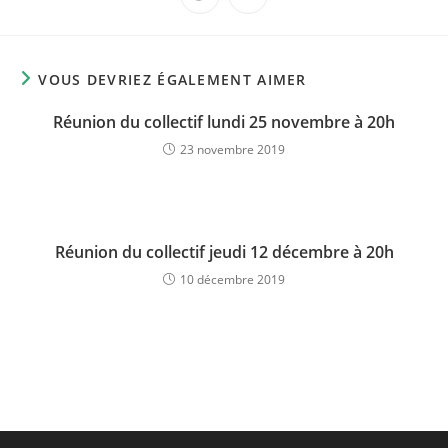
fenêtre
fenêtre
fenêtre
fenêtre
fenêtre
fenêtre
fenêtre
fenêtre
dans
dans
une
une
autre
autre
fenêtre
fenêtre
VOUS DEVRIEZ ÉGALEMENT AIMER
Réunion du collectif lundi 25 novembre à 20h
23 novembre 2019
Réunion du collectif jeudi 12 décembre à 20h
10 décembre 2019