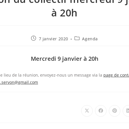
à 20h
Publication
Post
7 janvier 2020
Agenda
publiée :
category:
Mercredi 9 janvier à 20h
le lieu de la réunion, envoyez-nous un message via la
page de cont
ns.servon@gmail.com
Ouvrir
Ouvrir
Ouvrir
dans
dans
dans
une
une
une
autre
autre
autre
fenêtre
fenêtre
fenêtre