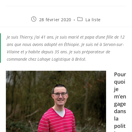
Publication
Post
28 février 2020
La liste
publiée :
category:
Je suis Thierry, j’ai 41 ans, je suis marié et papa d’une fille de 12
ans que nous avons adopté en Éthiopie. Je suis né à Servon-sur-
Vilaine et y habite depuis 35 ans. Je suis préparateur de
commande chez Lahaye Logistique à Brécé.
Pour
quoi
je
m’en
gage
dans
la
polit