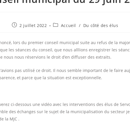
Publication
Post
2 juillet 2022
Accueil
/
Du côté des élus
publiée :
category:
oncé, lors du premier conseil municipal suite au refus de la majo
que les séances du conseil, que nous alllions enregistrer les séanc
e nous nous réservions le droit d’en diffuser des extraits.
n’avions pas utilisé ce droit. Il nous semble important de le faire au
parence, et parce que la situation est exceptionnelle.
uverez ci-dessous une vidéo avec les interventions des élus de Serv
mble des échanges sur le sujet de la municipalisation du secteur j
e la MJC .