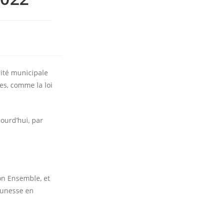
rité municipale
es, comme la loi
jourd’hui, par
on Ensemble, et
eunesse en