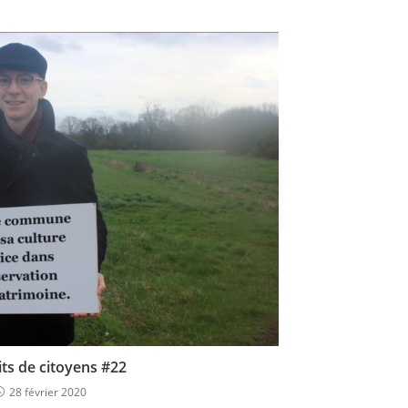
le
volume.
its de citoyens #22
28 février 2020