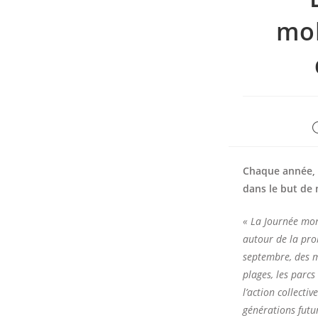
mob
P
p
Chaque année, 
dans le but de
« La Journée mond
autour de la pro
septembre, des m
plages, les parc
l’action collecti
générations futu