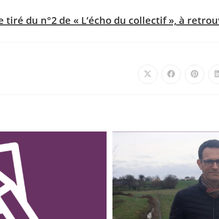
e tiré du n°2 de « L’écho du collectif », à retrou
Ouvrir
Ouvrir
Ouvrir
dans
dans
dans
une
une
une
autre
autre
autre
fenêtre
fenêtre
fenêtre