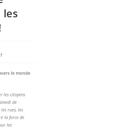
 les
!
if
ravers le monde
r les citoyens
samedi de
les rues, les
e la force de
our les