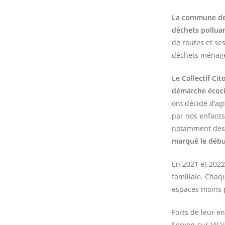
La commune de 
déchets polluan
de routes et se
déchets ménager
Le Collectif Ci
démarche écoc
ont décidé d’agi
par nos enfants
notamment des f
marqué le début
En 2021 et 2022,
familiale. Chaq
espaces moins po
Forts de leur e
Servon-sur-Vila