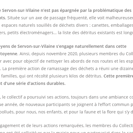
Servon-sur-Vilaine n’est pas épargnée par la problématique des
ts.
Située sur un axe de passage fréquenté, elle voit malheureus
s espaces naturels souillés de déchets divers : canettes, emballage
s, petits électroménagers… la liste des détritus existants est long
toyens de Servon-sur-Vilaine s’engage naturellement dans cette
itoyenne
. Ainsi, depuis novembre 2020, plusieurs membres du Coll
r avec pour objectif de nettoyer les abords de nos routes et les esp
. La première action de ramassage des déchets a réuni une dizain
amilles, qui ont récolté plusieurs kilos de détritus.
Cette première
 d’une série d’actions durables.
 le collectif a poursuivi ses actions, toujours dans une ambiance co
ue année, de nouveaux participants se joignent à l’effort commun 
llués, pour nous, nos enfants, et pour la faune et la flore qui s’y
ngagement et de leurs actions remarquées, les membres du Collecti
ine ont été sollicité·es par la mairie pour un partenariat dans le c