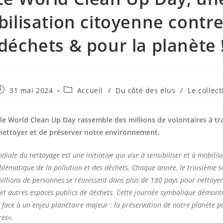
ilisation citoyenne contre
déchets & pour la planète 
ublication
Post
31 mai 2024
Accueil
/
Du côté des élus
/
Le collect
ubliée :
category:
le World Clean Up Day rassemble des millions de volontaires à t
 nettoyer et de préserver notre environnement.
iale du nettoyage est une initiative qui vise à sensibiliser et à mobilise
blématique de la pollution et des déchets. Chaque année, le troisième 
illions de personnes se réunissent dans plus de 180 pays pour nettoyer 
s et autres espaces publics de déchets. Cette journée symbolique démontr
ve face à un enjeu planétaire majeur : la préservation de notre planète p
res».