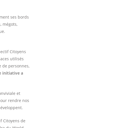
ement ses bords
s, mégots,
ue.
ectif Citoyens
aces utilisés
e de personnes,
 initiative a
nviviale et
pour rendre nos
 développent.
f Citoyens de
adre du World