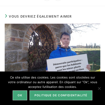
dans
dans
une
une
autre
autre
fenêtre
fenêtre
VOUS DEVRIEZ ÉGALEMENT AIMER
Ce site utilise des cookies. Les cookies sont stockées sur
votre ordinateur ou autre appareil. En cliquant sur ”Ok”, vous
acceptez l’utilisation des cookies.
Portraits de citoyens #12
OK
POLITIQUE DE CONFIDENTIALITÉ
27 janvier 2020