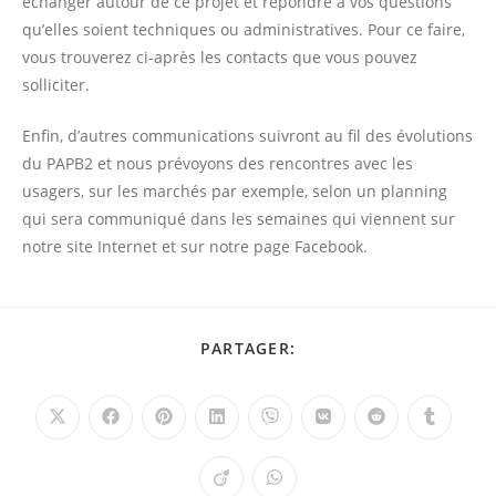
échanger autour de ce projet et répondre à vos questions
qu’elles soient techniques ou administratives. Pour ce faire,
vous trouverez ci-après les contacts que vous pouvez
solliciter.
Enfin, d’autres communications suivront au fil des évolutions
du PAPB2 et nous prévoyons des rencontres avec les
usagers, sur les marchés par exemple, selon un planning
qui sera communiqué dans les semaines qui viennent sur
notre site Internet et sur notre page Facebook.
PARTAGER
PARTAGER:
CE
CONTENU
Ouvrir
Ouvrir
Ouvrir
Ouvrir
Ouvrir
Ouvrir
Ouvrir
Ouvrir
dans
dans
dans
dans
dans
dans
dans
dans
une
une
une
une
une
une
une
une
autre
autre
autre
autre
autre
autre
autre
autre
Ouvrir
Ouvrir
fenêtre
fenêtre
fenêtre
fenêtre
fenêtre
fenêtre
fenêtre
fenêtre