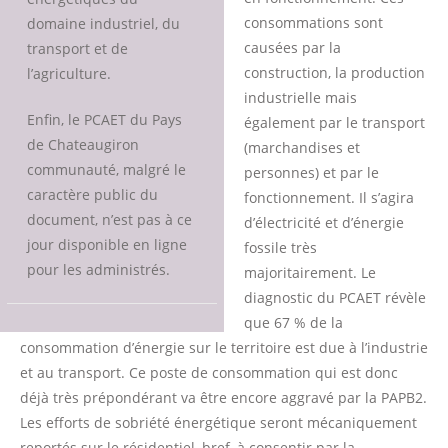
consommations sont
domaine industriel, du
causées par la
transport et de
construction, la production
l’agriculture.
industrielle mais
Enfin, le PCAET du Pays
également par le transport
de Chateaugiron
(marchandises et
communauté, malgré le
personnes) et par le
caractère public du
fonctionnement. Il s’agira
document, n’est pas à ce
d’électricité et d’énergie
jour disponible en ligne
fossile très
pour les administrés.
majoritairement. Le
diagnostic du PCAET révèle
que 67 % de la
consommation d’énergie sur le territoire est due à l’industrie
et au transport. Ce poste de consommation qui est donc
déjà très prépondérant va être encore aggravé par la PAPB2.
Les efforts de sobriété énergétique seront mécaniquement
reportés sur le résidentiel, bref, à consentir par la