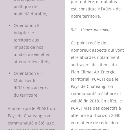
part entière, et qui plus
politique de
est, constitue « l’ADN » de
mobilité durable,
notre territoire.
Orientation 5 :
3.2 – L’environnement
Adapter le
territoire aux
Ce point recèle de
impacts de nos
nombreux aspects qui vont
modes de vie et en
être abordés notamment
atténuer les effets,
au travers des items du
Plan Climat Air Énergie
Orientation 6 :
territorial (PCAET) que le
Mobiliser les
Pays de Chateaugiron
différents acteurs
communauté a élaboré et
du territoire.
validé fin 2018. En effet, le
PCAET vise des objectifs à
A noter que le PCAET du
atteindre à l’horizon 2030
Pays de Chateaugiron
en matière de réduction
communauté a été jugé
des consommations