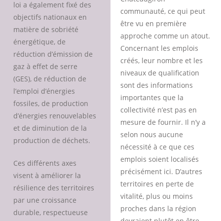
loi a également fixé des
communauté, ce qui peut
objectifs nationaux en
être vu en première
matière de sobriété
approche comme un atout.
énergétique, de
Concernant les emplois
réduction d’émission de
créés, leur nombre et les
gaz à effet de serre
niveaux de qualification
(GES), de réduction de
sont des informations
l’emploi d’énergies
importantes que la
fossiles, de production
collectivité n’est pas en
d’énergies renouvelables
mesure de fournir. Il n’y a
et de diminution de la
selon nous aucune
production de déchets.
nécessité à ce que ces
emplois soient localisés
Ces différents axes
précisément ici. D’autres
visent à améliorer la
territoires en perte de
résilience des territoires
vitalité, plus ou moins
par une croissance
proches dans la région
durable, respectueuse
devraient plutôt en être