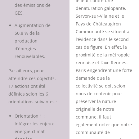
le leur contre une
des émissions de
dénaturation galopante.
GES,
Servon-sur-Vilaine et le
Pays de Châteaugiron
Augmentation de
Communauté se situent à
50.8 % de la
l’évidence dans le second
production
cas de figure. En effet, la
d’énergies
proximité de la métropole
renouvelables.
rennaise et l’axe Rennes-
Paris engendrent une forte
Par ailleurs, pour
demande que la
atteindre ces objectifs,
collectivité se doit selon
17 actions ont été
nous de contenir pour
définies selon les 6
préserver la nature
orientations suivantes :
originelle de notre
Orientation 1 :
commune. Il faut
Intégrer les enjeux
également noter que notre
énergie-climat
communauté de