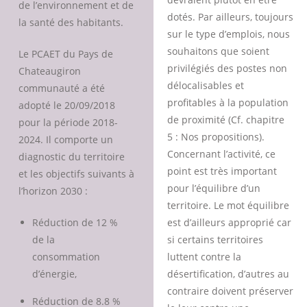
de l’environnement et de
dotés. Par ailleurs, toujours
la santé des habitants.
sur le type d’emplois, nous
souhaitons que soient
Le PCAET du Pays de
privilégiés des postes non
Chateaugiron
délocalisables et
communauté a été
profitables à la population
adopté le 20/09/2018
de proximité (Cf. chapitre
pour la période 2018-
5 : Nos propositions).
2024. Il comporte un
Concernant l’activité, ce
diagnostic du territoire
point est très important
et les objectifs suivants à
pour l’équilibre d’un
l’horizon 2030 :
territoire. Le mot équilibre
Réduction de 12 %
est d’ailleurs approprié car
de la
si certains territoires
consommation
luttent contre la
d’énergie,
désertification, d’autres au
contraire doivent préserver
Réduction de 8.8 %