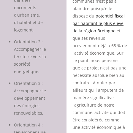
dans les
communes n’est pas à
documents
plaindre puisqu’elle
d’urbanisme,
dispose du
potentiel fiscal
d’habitat et de
par habitant le plus élevé
logement,
de la région Bretagne
et
que ses revenus
Orientation 2 :
proviennent déjà à 65 % de
Accompagner le
l’activité économique. Sur
territoire vers la
ce point, nous pensons
sobriété
que ce projet n’est pas une
énergétique,
nécessité absolue bien au
contraire. A noter par
Orientation 3 :
ailleurs qu’il amputera de
Accompagner le
manière significative
développement
l’agriculture de notre
des énergies
commune, activité qui doit
renouvelables,
être considérée comme
Orientation 4 :
une activité économique à
Développer une