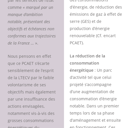
par les services de l’Etat
d’énergie, de réduction des
comme
« marqué par un
émissions de gaz à effet de
manque d’ambition
serre (GES) et de
notable, présentant des
production d’énergie
objectifs et échéances non
renouvelable (Cf. encart
conformes aux trajectoires
PCAET).
de la France …
».
La réduction de la
Nous pensons en effet
consommation
que ce PCAET s’écarte
énergétique
: Un parc
sensiblement de l’esprit
d’activité tel que celui
de la LTECV par le faible
projeté s’accompagne
volontarisme de ses
d’une augmentation de
objectifs mais également
consommation d’énergie
par une insuffisance des
notable. Dans un premier
actions envisagées,
temps lors de sa phase
notamment vis-à-vis des
d’aménagement et ensuite
grosses consommations
en fonctionnement. Ces
énergétiques du