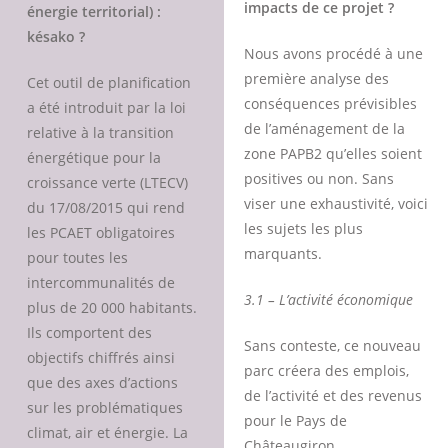
impacts de ce projet ?
énergie territorial) :
késako ?
Nous avons procédé à une
première analyse des
Cet outil de planification
conséquences prévisibles
a été introduit par la loi
de l’aménagement de la
relative à la transition
zone PAPB2 qu’elles soient
énergétique pour la
positives ou non. Sans
croissance verte (LTECV)
viser une exhaustivité, voici
du 17/08/2015 qui rend
les sujets les plus
les PCAET obligatoires
marquants.
pour toutes les
intercommunalités de
3.1 – L’activité économique
plus de 20 000 habitants.
Ils comportent des
Sans conteste, ce nouveau
objectifs chiffrés ainsi
parc créera des emplois,
que des axes d’actions
de l’activité et des revenus
sur les problématiques
pour le Pays de
climat, air et énergie. La
Châteaugiron