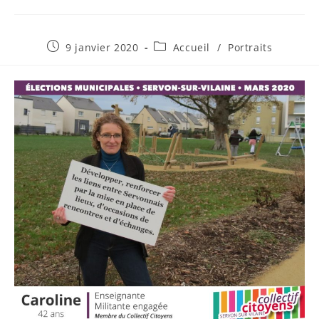
Publication
Post
9 janvier 2020
Accueil
/
Portraits
publiée :
category: