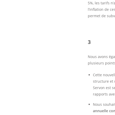
5%, les tarifs 
l’inflation de c
permet de subve
3
Nous avons éga
plusieurs points
Cette nouvel
structure et
Servon est s
rapports av
Nous souhait
annuelle com