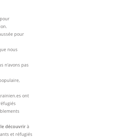
 pour
ion.
haussée pour
 que nous
us n’avons pas
populaire,
rainien.es ont
réfugiés
emblements
le découvrir
à
ants et réfugiés