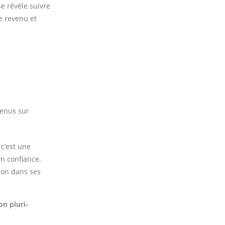
e révèle suivre
le revenu et
venus sur
 c’est une
en confiance.
çon dans ses
n pluri-