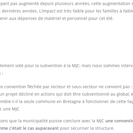
n’ayant pas augmenté depuis plusieurs années, cette augmentation s
es dernières années. L’impact est très faible pour les familles à faib
nir aux dépenses de matériel et personnel pour cet été.
lement voté pour la subvention à la MJC, mais nous sommes inter
 :
le convention fléchée par secteur et sous-secteur ne convient pas :
 un projet décliné en actions qui doit être subventionné au global, 
emble-t-il la seule commune en Bretagne à fonctionner de cette fa
ec une MJC
ons que la municipalité puisse conclure avec la MJC
une conventio
me c’était le cas auparavant
pour sécuriser la structure.