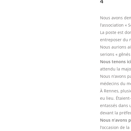
4
Nous avons dema
l’association « 
La poste est do
entreposer du ma
Nous aurions ai
serions « gênés
Nous tenons ici
attendu la majo
Nous n’avons pa
médecins du mon
À Rennes, plusi
eu lieu. Étaient
entassés dans u
devant la préfe
Nous n’avons pa
l’occasion de l