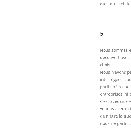
quel que soit le
5
Nous sommes ég
découvert avec s
choisie.
Nous n’avons pa
interrogées, co
participé à aucu
entreprises, ni 
C’est avec une 
venons avec not
de n’être là qu
nous ne partici