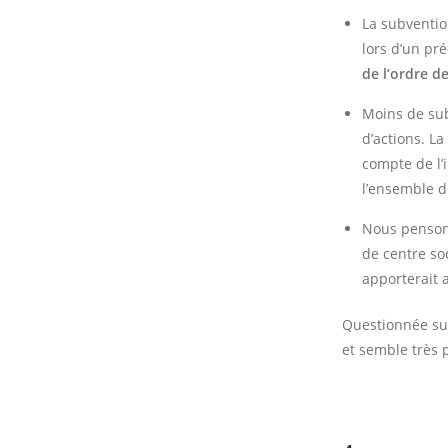
La subventio
lors d’un pr
de l’ordre d
Moins de sub
d’actions. L
compte de l’i
l’ensemble d
Nous pensons
de centre soc
apporterait 
Questionnée sur
et semble très 