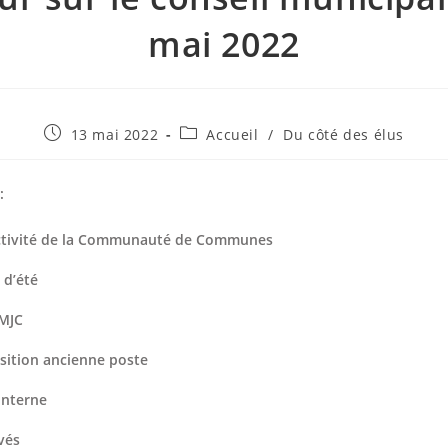
mai 2022
Publication
Post
13 mai 2022
Accueil
/
Du côté des élus
publiée :
category:
:
ctivité de la Communauté de Communes
 d’été
MJC
sition ancienne poste
interne
vés