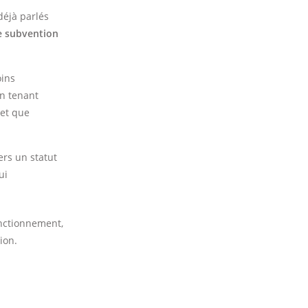
déjà parlés
e subvention
oins
en tenant
 et que
rs un statut
ui
onctionnement,
ion.