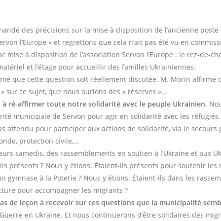
ndé des précisions sur la mise à disposition de l’ancienne poste
Servon l’Europe » et regrettons que cela n’ait pas été vu en commiss
nc mise à disposition de l’association Servon l’Europe : le rez-de-c
tériel et l’étage pour accueillir des familles Ukrainiennes.
mé que cette question soit réellement discutée. M. Morin affirme
 » sur ce sujet, que nous aurions des « réserves »…
 à ré-affirmer toute notre solidarité avec le peuple Ukrainien
. No
rité municipale de Servon pour agir en solidarité avec les réfugiés.
s attendu pour participer aux actions de solidarité, via le secours 
de, protection civile,…
eurs samedis, des rassemblements en soutien à l’Ukraine et aux Uk
-ils présents ? Nous y étions. Étaient-ils présents pour soutenir les 
n gymnase à la Poterie ? Nous y étions. Étaient-ils dans les rass
cture pour accompagner les migrants ?
s de leçon à recevoir sur ces questions que la municipalité semb
a Guerre en Ukraine. Et nous continuerons d’être solidaires des migr