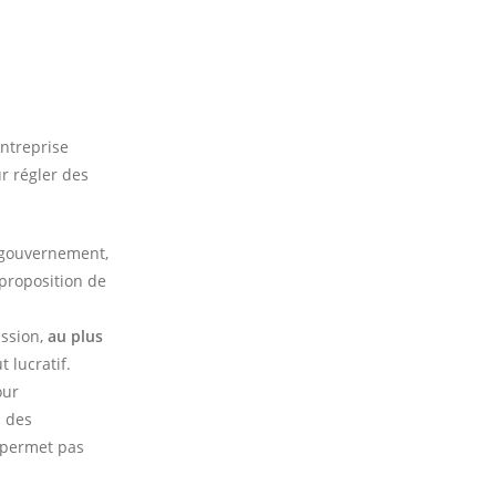
entreprise
ur régler des
 gouvernement,
(proposition de
ssion,
au plus
t lucratif.
ur
s des
 permet pas