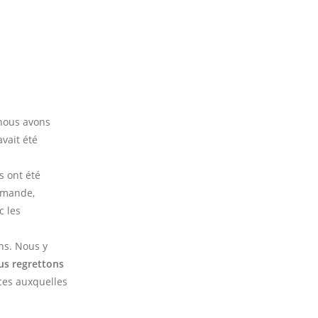
nous avons
avait été
s ont été
demande,
c les
ns. Nous y
us regrettons
nces auxquelles