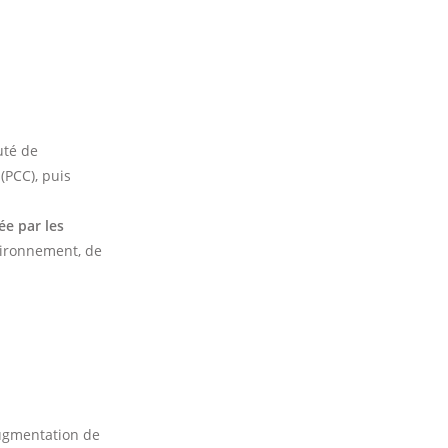
uté de
PCC), puis
ée par les
vironnement, de
augmentation de