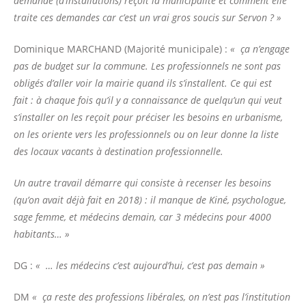
demande
(d’installations)
reçoit
la municipalité
et comment elle
traite ces demandes car c’est un vrai gros soucis sur Servon ? »
Dominique MARCHAND (Majorité municipale) :
« ça n’engage
pas de budget sur la commune. Les professionnels ne sont pas
obligés d’aller voir la mairie quand ils s’installent. Ce qui est
fait : à chaque fois qu’il y a connaissance de quelqu’un qui veut
s’installer on les reçoit pour préciser les besoins en urbanisme,
on les oriente vers les professionnels ou on leur donne la liste
des locaux vacants à destination professionnelle.
Un autre travail démarre qui consiste à recenser les besoins
(qu’on avait déjà fait en 2018) : il manque de Kiné, psychologue,
sage femme, et médecins demain, car 3 médecins pour 4000
habitants… »
DG :
« …
les médecins
c’est aujourd’hui, c’est pas demain »
DM
« ça reste des professions libérales, on
n’
est
pas
l’institution