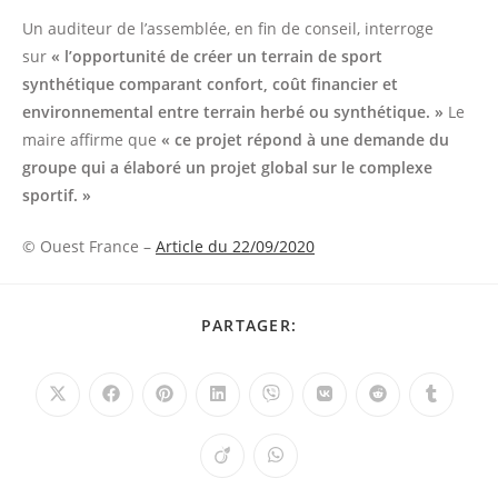
Un auditeur de l’assemblée, en fin de conseil, interroge
sur
« l’opportunité de créer un terrain de sport
synthétique comparant confort, coût financier et
environnemental entre terrain herbé ou synthétique. »
Le
maire affirme que
« ce projet répond à une demande du
groupe qui a élaboré un projet global sur le complexe
sportif. »
© Ouest France –
Article du 22/09/2020
PARTAGER
PARTAGER:
CE
CONTENU
Ouvrir
Ouvrir
Ouvrir
Ouvrir
Ouvrir
Ouvrir
Ouvrir
Ouvrir
dans
dans
dans
dans
dans
dans
dans
dans
une
une
une
une
une
une
une
une
autre
autre
autre
autre
autre
autre
autre
autre
Ouvrir
Ouvrir
fenêtre
fenêtre
fenêtre
fenêtre
fenêtre
fenêtre
fenêtre
fenêtre
dans
dans
une
une