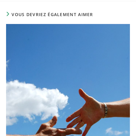
autre
autre
fenêtre
fenêtre
VOUS DEVRIEZ ÉGALEMENT AIMER